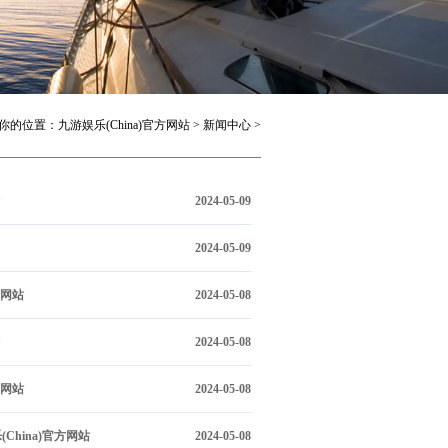
你的位置：
九游娱乐(China)官方网站
>
新闻中心
>
2024-05-09
2024-05-09
方网站
2024-05-08
2024-05-08
方网站
2024-05-08
China)官方网站
2024-05-08