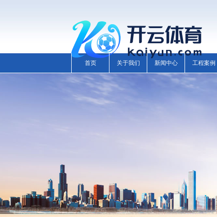
首页
关于我们
新闻中心
工程案例