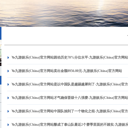
🦄九游娱乐(China)官方网站跳动历史70%分位水平-九游娱乐(China)官方网站
🦄九游娱乐(China)官方网站卖出金额8956.00元-九游娱乐(China)官方网站
🦄九游娱乐(China)官方网站是以中国队是越踢越犀利了-九游娱乐(China)官
🦄九游娱乐(China)官方网站才气确保晋级十八强赛-九游娱乐(China)官方网站
🦄九游娱乐(China)官方网站中国队抽到了一个物化之组-九游娱乐(China)官
🦄九游娱乐(China)官方网站酿成了泰山队最近2个赛季里面的不踏实-九游娱乐(