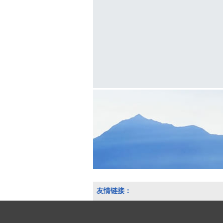
友情链接：