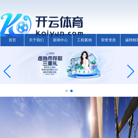
首页
关于我们
新闻中心
工程案例
荣誉资质
诚聘精