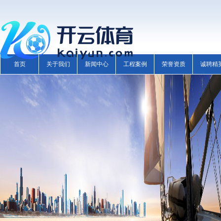
首页
关于我们
新闻中心
工程案例
荣誉资质
诚聘精