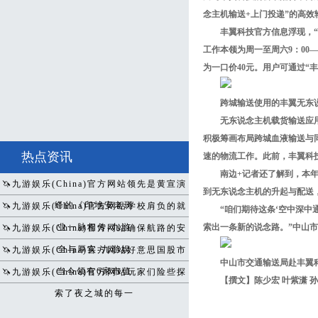
念主机输送+上门投递”的高
丰翼科技官方信息浮现，“深
工作本领为周一至周六9：00
为一口价40元。用户可通过“
跨城输送使用的丰翼无东说
无东说念主机载货输送应
积极筹画布局跨城血液输送与
热点资讯
速的物流工作。此前，丰翼科
南边+记者还了解到，本
🦄九游娱乐(China)官方网站领先是黄宣演
到无东说念主机的升起与配送
绎的《印地安老斑
🦄九游娱乐(China)官方网站学校肩负的就
“咱们期待这条‘空中深
业一脉相传-九游
索出一条新的说念路。”中山
🦄九游娱乐(China)官方网站确保航路的安
全与厚实-九游娱
🦄九游娱乐(China)官方网站好意思国股市
中山市交通输送局赴丰翼
当今领有6家市值
🦄九游娱乐(China)官方网站玩家们险些探
【撰文】陈少宏 叶紫潇 
索了夜之城的每一