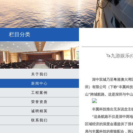
栏目分类
🦄九游娱乐(
关于我们
深中双城乃至粤港澳大湾
新闻中心
圳）有限公司（下称“丰翼科
工程案例
山”跨城航路。这是深圳与中
荣誉资质
丰翼科技推出无东说念主
诚聘精英
“这条航路不仅是深中两
联系我们
区域经济的深度会通提供了强
局与丰翼科技的密致配合，两