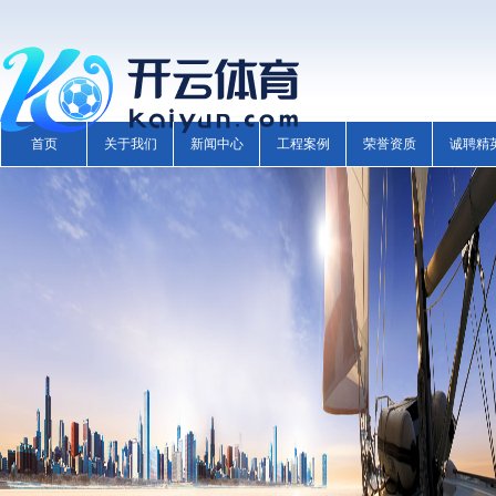
首页
关于我们
新闻中心
工程案例
荣誉资质
诚聘精