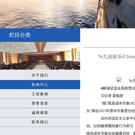
栏目分类
🦄九游娱乐(Ch
关于我们
新闻中心
■解读证监会系统责任会议
工程案例
◎记者 梁银妍
荣誉资质
“稳”既是成本市集202
头”摆在2025年景本市集责
诚聘精英
业内东说念主士多半以为
联系我们
动。以投融资概括修订为牵引
推动成本市集自由健康启动，