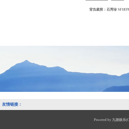
背负裁剪：石秀珍 SF183
友情链接：
Powered by
九游娱乐(C