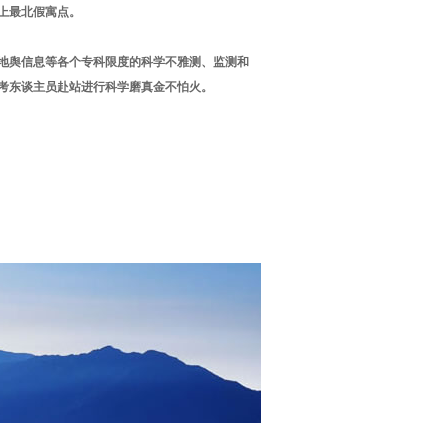
球上最北假寓点。
地舆信息等各个专科限度的科学不雅测、监测和
位科考东谈主员赴站进行科学磨真金不怕火。