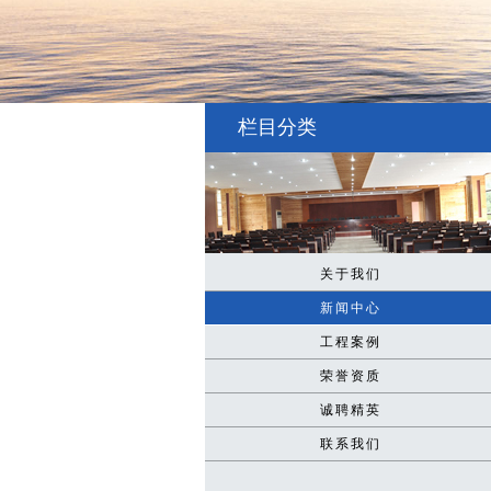
栏目分类
关于我们
新闻中心
工程案例
荣誉资质
诚聘精英
联系我们