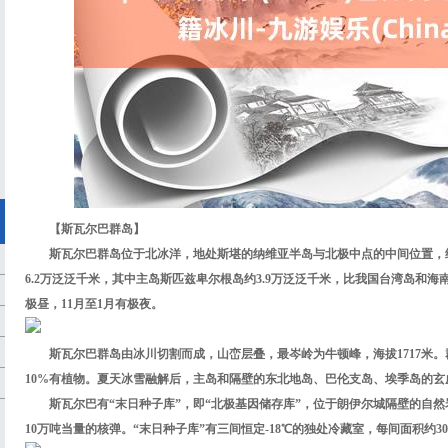
【斯瓦尔巴群岛】
斯瓦尔巴群岛位于北冰洋，地处斯堪的纳维亚半岛与北极中点的中间位置，纬度
演
6.2万泛泛千米，其中主岛斯匹兹卑尔根岛约3.9万泛泛千米，比我国台湾岛和海
就
极昼，11月至1月有极夜。
安
市
斯瓦尔巴群岛由冰川切割而成，山峦层叠，最岑岭为牛顿峰，海拔1717米。
10%有植物。夏天冰雪融解后，主岛和隔壁的东北地岛、巴伦支岛、埃季岛的玄
探
斯瓦尔巴有“末日种子库”，即“北极基因储存库”，位于朗伊尔城隔壁的自然
10万吨当量的核弹。“末日种子库”有三间恒定-18℃的独处冷藏室，每间面积约30