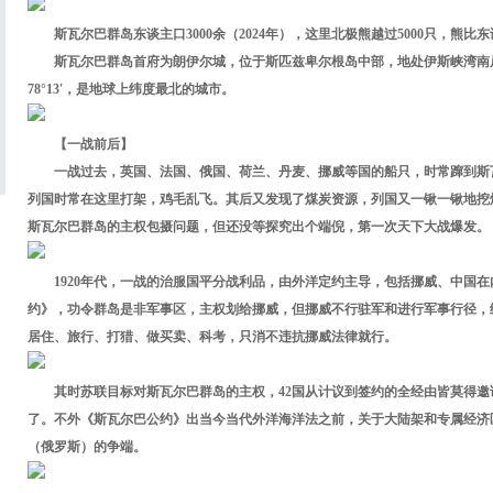
斯瓦尔巴群岛东谈主口3000余（2024年），这里北极熊越过5000只，熊
斯瓦尔巴群岛首府为朗伊尔城，位于斯匹兹卑尔根岛中部，地处伊斯峡湾南岸，
78°13′，是地球上纬度最北的城市。
【一战前后】
一战过去，英国、法国、俄国、荷兰、丹麦、挪威等国的船只，时常蹿到斯
列国时常在这里打架，鸡毛乱飞。其后又发现了煤炭资源，列国又一锹一锹地挖
斯瓦尔巴群岛的主权包摄问题，但还没等探究出个端倪，第一次天下大战爆发。
1920年代，一战的治服国平分战利品，由外洋定约主导，包括挪威、中国在
约》，功令群岛是非军事区，主权划给挪威，但挪威不行驻军和进行军事行径，
居住、旅行、打猎、做买卖、科考，只消不违抗挪威法律就行。
其时苏联目标对斯瓦尔巴群岛的主权，42国从计议到签约的全经由皆莫得邀请
了。不外《斯瓦尔巴公约》出当今当代外洋海洋法之前，关于大陆架和专属经济
（俄罗斯）的争端。