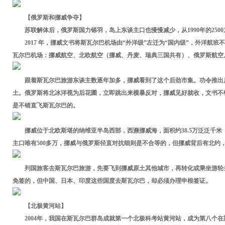
【俄罗斯和挪威争夺】
苏联解体后，俄罗斯国力铩羽，岛上东谈主口也慢慢减少，从1990年的2500东
2017 年，挪威文书将斯瓦尔巴机场由“外洋级”左迁为“国内级”，外洋航班
瓦尔巴机场：挪威航空、北欧航空（挪威、丹麦、瑞典三国共有）、俄罗斯航空
跟着斯瓦尔巴旅游东谈主数逐年加多，挪威看到了这个后劲市集。功令推出
土。俄罗斯将北冰洋视为后花圃，立即跳出来横暴反对，挪威见好就收，文书不
是不错直飞斯瓦尔巴的。
挪威位于北欧斯堪的纳维亚半岛西部，西濒挪威海，面积约38.5万泛泛千
主口唯有500多万，挪威与俄罗斯径直对抗细则是不合等的，但挪威背后有北约
列国旅客去斯瓦尔巴旅游，先要飞到挪威原土其他城市，再转化或乘坐游轮
免签的，但中国、日本、印度这些国度去斯瓦尔巴，却必须办理申根签证。
【北极黄河站】
2004年，我国在斯瓦尔巴群岛成就第一个北极科考站黄河站，成为第八个