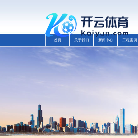
首页
关于我们
新闻中心
工程案例