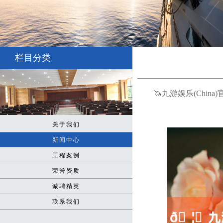
栏目分类
🦄九游娱乐(Chi
关于我们
新闻中心
工程案例
荣誉资质
诚聘精英
联系我们