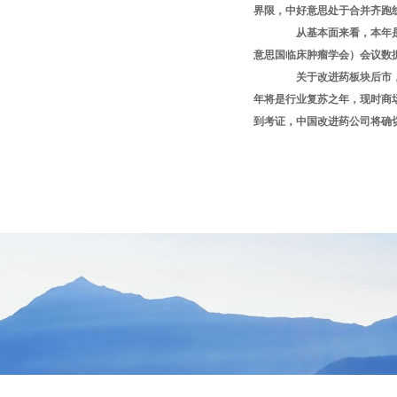
界限，中好意思处于合并齐跑
从基本面来看，本年是改
意思国临床肿瘤学会）会议数
关于改进药板块后市，桑翔
年将是行业复苏之年，现时商
到考证，中国改进药公司将确