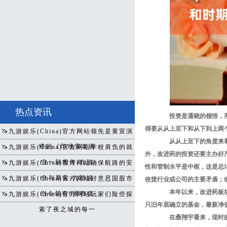
热点资讯
投资是通晓的领悟，亮眼
得要从从上至下和从下到上两
🦄九游娱乐(China)官方网站领先是黄宣演
从从上至下的角度来看，
绎的《印地安老斑
🦄九游娱乐(China)官方网站学校肩负的就
外，改进药的投资还要主办好
业一脉相传-九游
🦄九游娱乐(China)官方网站确保航路的安
性和管制水平是中枢，这是总
全与厚实-九游娱
🦄九游娱乐(China)官方网站好意思国股市
收拢行业或公司的主要矛盾；
本年以来，改进药板块领
当今领有6家市值
🦄九游娱乐(China)官方网站玩家们险些探
只旧年底确立的基金，最新净
索了夜之城的每一
在桑翔宇看来，现时的改