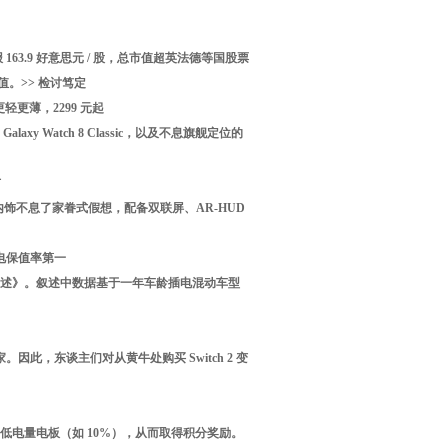
63.9 好意思元 / 股，总市值超英法德等国股票
值。>> 检讨笃定
AI、更轻更薄，2299 元起
laxy Watch 8 Classic，以及不息旗舰定位的
布
车内饰不息了家眷式假想，配备双联屏、AR-HUD
纯电保值率第一
诘叙述》。叙述中数据基于一年车龄插电混动车型
此，东谈主们对从黄牛处购买 Switch 2 变
低电量电板（如 10%），从而取得积分奖励。