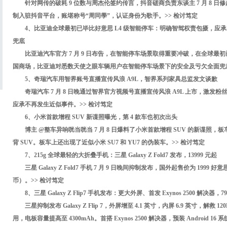
针对网传的破耗 9 位数与周杰伦签约传言，抖音磋商负责东谈主 7 月 8 日修起
制入驻抖音平台，账堪称号“周同學”，认证身份为歌手。>> 检讨笃定
4、比亚迪全球最初已毕比好意思 L4 级智能停车：明确智驾权责包摄，
兜底
比亚迪汽车官方 7 月 9 日布告，在智能停车场景取得重要冲破，在全球最初
国商场，比亚迪对悉数天使之眼车辆用户在智能停车场景下的安全及亏欠全面兜底
5、奇瑞汽车用智界账号直播宣传风浪 A9L，智界系列家具总监发文谈歉
奇瑞汽车 7 月 8 日晚通过智界官方视频号直播宣传风浪 A9L 上市，激发
应承不再发生近似事件。>> 检讨笃定
6、小米首款增程 SUV 新谍照曝光，第 4 款车也初次出头
博主 @整车异响咣当咣当 7 月 8 日爆料了小米首款增程 SUV 的新谍照，
背 SUV。板车上还出现了近似小米 SU7 和 YU7 的伪装车。>> 检讨笃定
7、215g 全球最轻的大折叠手机：三星 Galaxy Z Fold7 发布，13999 元起
三星 Galaxy Z Fold7 手机 7 月 9 日晚间抑制发布，国外起售价为 1999
币）。>> 检讨笃定
8、三星 Galaxy Z Flip7 手机发布：更大外屏、首发 Exynos 2500 解决器，79
三星抑制发布 Galaxy Z Flip 7，外屏增至 4.1 英寸，内屏 6.9 英寸，
用，电板容量提高至 4300mAh。首搭 Exynos 2500 解决器，预装 Android 16