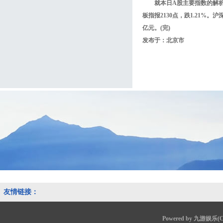
就本日A股主要指数的解析而
板指报2130点，跌1.21%。
亿元。(完)
发布于：北京市
友情链接：
Powered by
九游娱乐(C