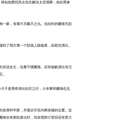
，得知他要找风水先生解决太后埋葬，他自荐参
海一家，有着不共戴天之仇。但此时的藏海无权
碰到了我方第一个职场上级杨真，由邵汶演出。
的东说念主，也看不惯藏海。还有杨帆演出侍卫
石。
小犬子是周奇演出的庄之行，小本事和藏海也见
的首席科学家，并逐步升至内阁首辅的位置。这
藏海在有契机复仇时，却发现狡计背后还有更大