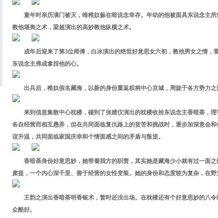
童年时亲历满门被灭，唯稚奴躲在暗说念幸存。年幼的他被面具东说念主所
教他堪舆之术，梁超演出的高妙教他纵横之术。
成年后迎来了第3位师傅，白冰演出的绝世好意思女六初，教他男女之情，
东说念主弗成拿捏他的心。
出兵后，稚奴假名藏海，以新的身份重返权柄中心京城，周旋于各方势力之
来到信息集散中心枕楼，碰到了张婧仪演出的枕楼收拾东说念主香暗荼，理
各自经营而相互愚弄，但在共同面临复仇路上的贫苦和挑战时，逐步加深意会和
谊升温，共同面临家国庆幸和个情面感之间的矛盾与叛逆。
香暗荼身份好意思妙，她带着我方的职责，其实她是藏海少小就有过一面之
肃提，一个内心深千里、善于经营的女性变装。她的身份和态度较为复杂，在野
王韵之演出香暗荼明香银术，暂时还没出场。在枕楼还有个好意思妙的八令
众酷好。