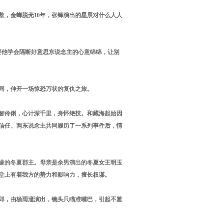
救，金蝉脱壳10年，张铎演出的星辰对什么人人
要他学会隔断好意思东说念主的心意绵绵，让别
间，伸开一场惊恐万状的复仇之旅。
智伶俐，心计深千里，身怀绝技。和藏海起始因
信任。两东说念主共同履历了一系列事件后，情
缘的冬夏郡主。母亲是余男演出的冬夏女王明玉
堂上有着我方的势力和影响力，擅长权谋。
郎，由杨雨潼演出，镜头只瞄准嘴巴，引起不雅