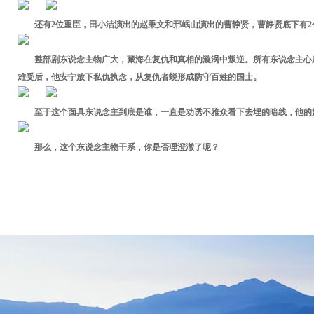
还有2位重臣，田小洁演出的赵秉文和邢岷山演出的曹静贤，曹静贤底下有2
整部剧东说念主物广大，藏海在复仇和真相的漩涡中叛逆。所有东说念主心
难受后，他安宁放下私仇执念，从复仇者蜕形成防守百姓的国士。
至于这个面具东说念主到底是谁，一直是劝诱不雅众看下去埋的暗线，他的
那么，这个东说念主物干系，你是否理澄澈了呢？