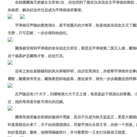
在枕楼藏海天然被女主所有2次，但也找到了接近仇东说念主平津侯的契机
加侯府，解决好这件过后成为平津侯侯府幕僚。
平津侯庄芦隐由黄觉演出，是手捏重兵的大将军，恰是他派东说念主灭了藏
无势，只可忍耐，一步步得到他信任。
藏海被安排到平津侯的舍东说念主府后，要思见平津侯第二面王人难，藏海
这个杨真妒忌藏海才智，处处打压。
还有之前在皇陵碰到的风水师褚怀明，由沙宝亮演出，亦然帮平津侯作念事
瞿蛟，隆重侯爷安全。藏海要思职场提高，接近侯爷，得先一步步裁撤这些绊脚
庄芦隐还有2个犬子，刘潮饰演大犬子庄之甫，母亲是赵子琪演出的蒋襄。
过，他的母亲是许龄月演出的沈婉。
藏海凭借灵敏在权柄的漩涡中周旋，其后不仅成为钦天监监正，更是大雍国
时皇室线也出来了，天子由张国强演出，乔振宇演出永容王爷，亦然一个邪派。
的好意思妙。最终，他聘用揭破狡计，并与挚爱和一又友们沿路保卫国度。