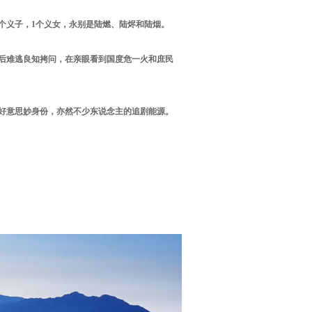
个义子，1个义女，永别是陆燃、陆烬和陆烟。
后难逃良知拷问，在亲眼看到国度危一火和庶民
好意思妙身份，亦然不少东说念主的追剧能源。