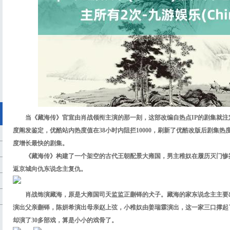
当《藏海传》官宣由肖战领衔主演的那一刻，这部改编自热点IP的剧集就
度阐发鉴定，优酷站内热度值在38小时内阻拦10000，刷新了优酷改版后剧集热
演
度增长最快的剧集。
就
《藏海传》构建了一个架空的古代王朝配景大雍国，男主稚奴在履历灭门惨
安
返京城向仇东说念主复仇。
市
肖战饰演藏海，原是大雍国司天监监正蒯铎的犬子。藏海的家东说念主主要
探
演出父亲蒯铎，陈妍希演出母亲赵上弦，小稚奴由姜瑞霖演出，这一家三口撑起了
却演了30多部戏，算是小小的戏骨了。