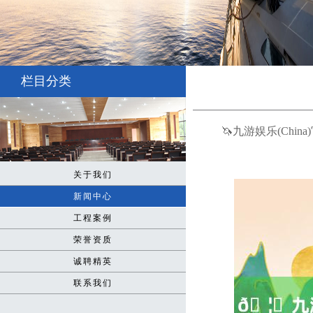
栏目分类
🦄九游娱乐(Chi
关于我们
新闻中心
工程案例
荣誉资质
诚聘精英
联系我们