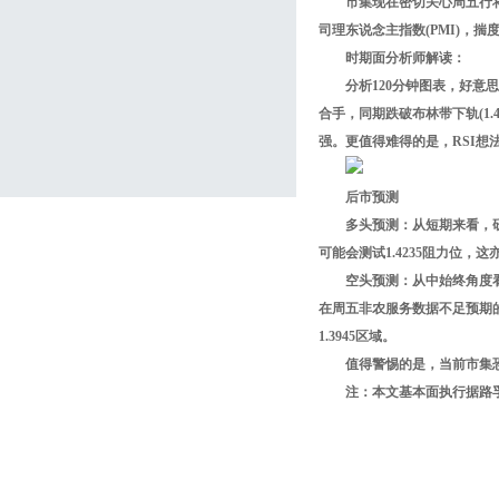
市集现在密切关心周五行
司理东说念主指数(PMI)，揣度
时期面分析师解读：
分析120分钟图表，好意
合手，同期跌破布林带下轨(1
强。更值得难得的是，RSI想法
后市预测
多头预测：从短期来看，研
可能会测试1.4235阻力位，
空头预测：从中始终角度
在周五非农服务数据不足预期的
1.3945区域。
值得警惕的是，当前市集
注：本文基本面执行据路孚特