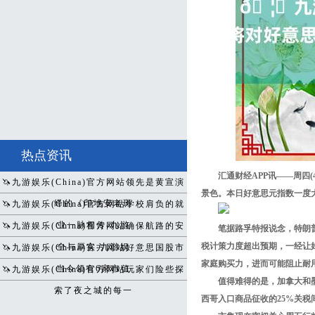
热点资讯
汇通财经APP讯——周四
🦄九游娱乐(China)官方网站领先是黄宣演
景色。本日好意思元指数一度大幅
绎的《印地安老斑
🦄九游娱乐(China)官方网站学校肩负的就
业一脉相传-九游
🦄九游娱乐(China)官方网站确保航路的安
笔据路孚特报说念，特朗
税计策力度超出预期，一经让
全与厚实-九游娱
🦄九游娱乐(China)官方网站好意思国股市
家庭购买力，进而可能阻止耐
当今领有6家市值
🦄九游娱乐(China)官方网站玩家们险些探
值得难得的是，加拿大和
索了夜之城的每一
西哥入口商品征收的25%关税