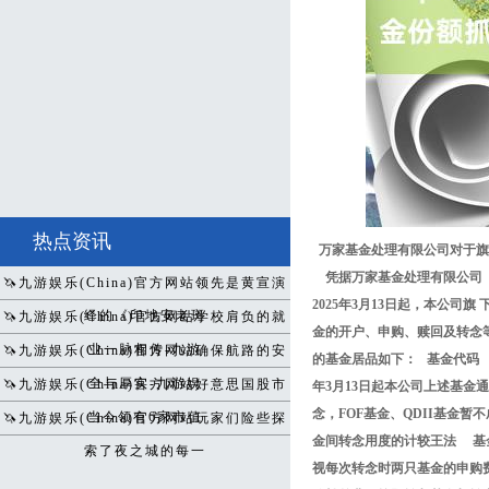
热点资讯
万家基金处理有限公司对
凭据万家基金处理有限公司（
🦄九游娱乐(China)官方网站领先是黄宣演
2025年3月13日起，本公
绎的《印地安老斑
🦄九游娱乐(China)官方网站学校肩负的就
金的开户、申购、赎回及转念
业一脉相传-九游
🦄九游娱乐(China)官方网站确保航路的安
的基金居品如下： 基金代
全与厚实-九游娱
🦄九游娱乐(China)官方网站好意思国股市
年3月13日起本公司上述基金
念，FOF基金、QDII基金暂
当今领有6家市值
🦄九游娱乐(China)官方网站玩家们险些探
金间转念用度的计较王法 基
索了夜之城的每一
视每次转念时两只基金的申购费