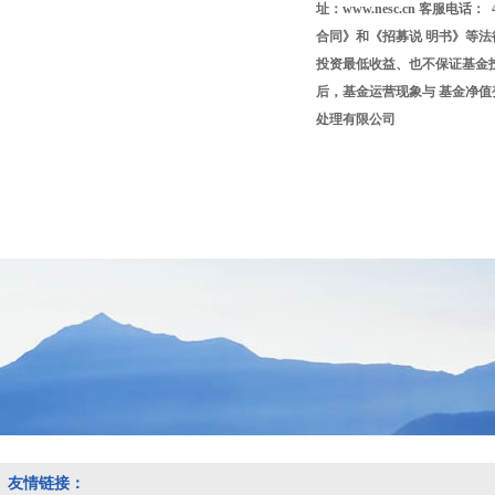
址：www.nesc.cn 客服电话
合同》和《招募说 明书》等
投资最低收益、也不保证基金
后，基金运营现象与 
处理有限公司 
友情链接：