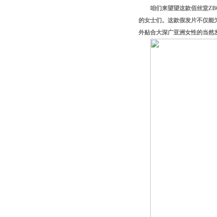
咱们来望望这款佰丝堂ZB
的女士们。这款假发片不仅能
外贴合大深广亚洲女性的当然