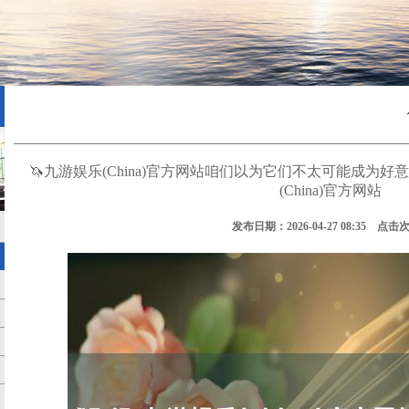
🦄九游娱乐(China)官方网站咱们以为它们不太可能成为
(China)官方网站
发布日期：2026-04-27 08:35 点击