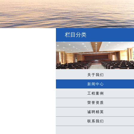
栏目分类
关于我们
新闻中心
工程案例
荣誉资质
诚聘精英
联系我们