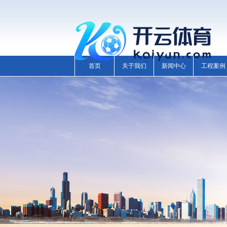
首页
关于我们
新闻中心
工程案例