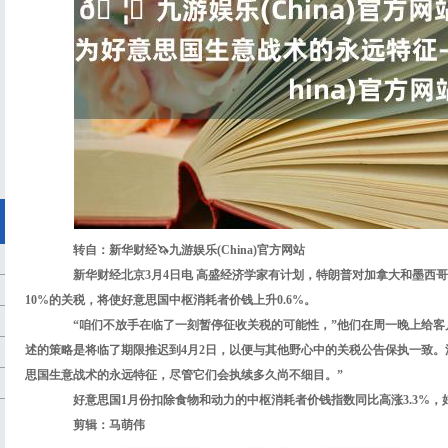
转自：新华财经🦄九游娱乐(China)官方网站
演
新华财经北京3月4日电 高盛经济学家有计划，特朗普对加拿大和墨西哥
就
10%的关税，将使好意思国中枢消耗者价钱上升0.6%。
安
“咱们不放手在临了一刻暂停征收关税的可能性，”他们在周一晚上给客
述的策略是将临了期限推迟到4月2日，以便与其他野心中的关税公告保执一致
市
思国生意战术的永远特征，尽管它们会执续多久尚不细目。”
探
好意思国1月份扣除食物和动力的中枢消耗者价钱指数同比高涨3.3%，好意
剪辑：马萌伟