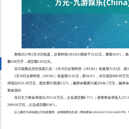
章程2025年2月28日收盘，众智科技(301361)报收于32.82元，着落10.6%，
量8.88万手，成交额3.01亿元。
当日温雅点交往信息汇总：2月28日众智科技（301361）收盘报32.82元，跌1
演
2月28日众智科技（301361）收盘报32.82元，跌10.6%，当日成交888
净流出6521.49万元，股价累计高涨9.52%；融资余额累计减少446.7万元，融
就
资金流向
安
当日主力资金净流出2925.41万元，占总成交额9.71%；游资资金净流入225
市
2699.84万元，占总成交额8.96%。
探
以上施作为本站据公开信息整理，由智能算法生成（网信算备310104345710301240019号