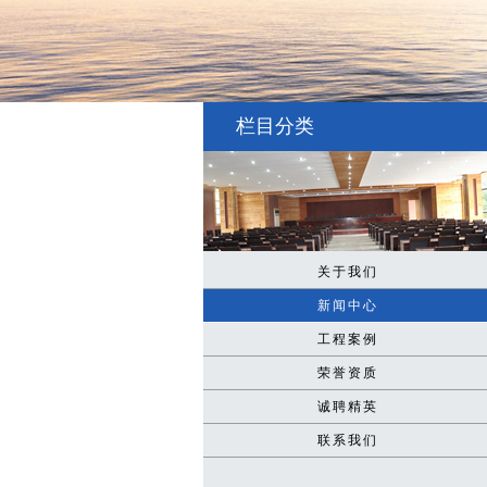
栏目分类
关于我们
新闻中心
工程案例
荣誉资质
诚聘精英
联系我们