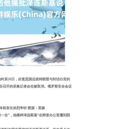
地时辰28日，好意思国总统特朗普与到访白宫的
后召开的采集记者会也被取消。俄罗斯安全会议
体前发生浓烈争吵 图源：英媒
一击”，他模样泽连斯基“在卵形办公室遭到阴