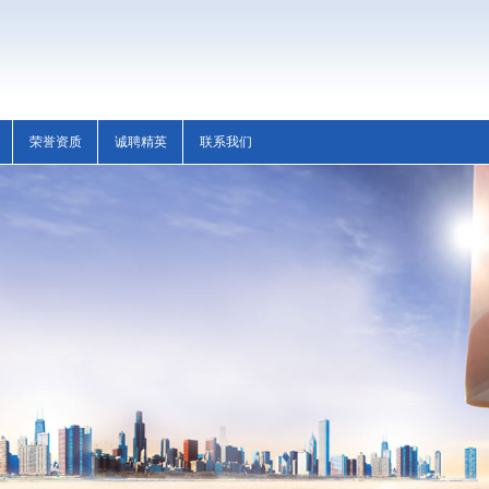
荣誉资质
诚聘精英
联系我们