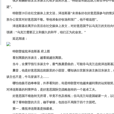
俄罗斯酬酢部发言东谈主扎哈罗娃则示意，“特朗普和副总统万斯在争吵中
迹”。
特朗普28日在社交媒体上发文说，泽连斯基“未准备好在好意思国参与的情
形办公室里对好意思国不敬。等他准备好收场和深广，他不错追想”。
泽连斯基在离开白宫后在社交媒体上发文，对好意思国予以乌克兰的支柱向
强调：“乌克兰需要正义和握久的和平，咱们正为此奋发。”
延迟阅读：
特朗普猛批泽连斯基 府上图
看别离眼的东谈主，越看就越别离眼。
当今，全寰宇指引东谈主中，最气氛最委曲的，可能非乌克兰总统泽连斯基
曩昔，他是好意思国总统眼里的小甜甜，哪知谈白宫新东谈主换旧东谈主，
谈主也不是，牛马皆谈不上……
哪怕他极尽趋奉奉迎，外界看到的，却是特朗普对他越来越利害的讪笑朝笑
对泽连斯基的利害抨击，是好意思国际交战略急转的一个超卓工夫。
好意思国不错急转无所谓，毕竟不伤及根柢；但乌克兰却是国破家一火，以
看了看特朗普的月旦，确乎够狠，包括但不局限于四个方面吧。
第一，痛批泽连斯基是独裁者。