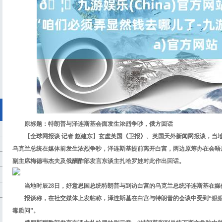
原标题：特朗普与泽连斯基会面发生浓烈争吵，俄方回话
演
【全球网报谈 记者 赵建东】玄虚英国《卫报》、英国天外新闻网报谈，当
就
乌克兰总统在媒体前发生浓烈争吵，泽连斯基提前离开白宫，两边原筹办在会晤
安
副主席梅德韦杰夫及俄酬酢部发言东谈主扎哈罗娃对此作出回话。
市
当地时辰28日，好意思国总统特朗普与到访白宫的乌克兰总统泽连斯基在媒
探
报谈称，在社交媒体上发帖称，泽连斯基在白宫与特朗普的会谈中受到“狠狠
毒质问”。