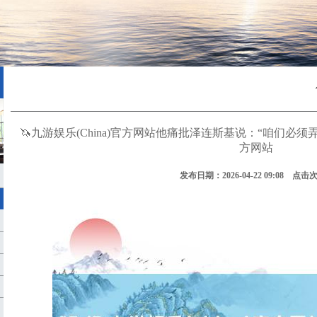
🦄九游娱乐(China)官方网站他痛批泽连斯基说：“咱们必须弄
方网站
发布日期：2026-04-22 09:08 点击