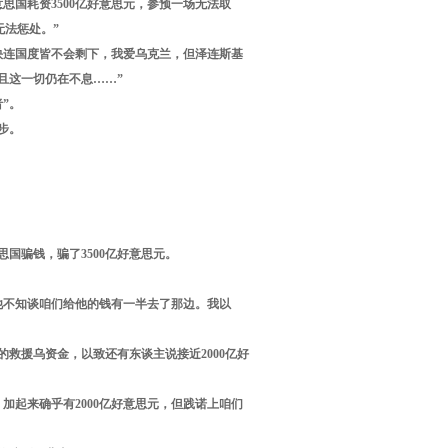
思国耗资3500亿好意思元，参预一场无法取
无法惩处。”
快连国度皆不会剩下，我爱乌克兰，但泽连斯基
且这一切仍在不息……”
”。
步。
国骗钱，骗了3500亿好意思元。
他不知谈咱们给他的钱有一半去了那边。我以
的救援乌资金，以致还有东谈主说接近2000亿好
加起来确乎有2000亿好意思元，但践诺上咱们