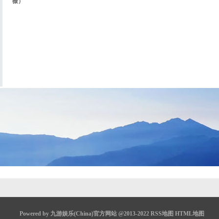
薇）
Powered by
九游娱乐(China)官方网站
@2013-2022
RSS地图
HTML地图