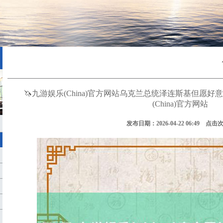
🦄九游娱乐(China)官方网站乌克兰总统泽连斯基但愿
(China)官方网站
发布日期：2026-04-22 06:49 点击