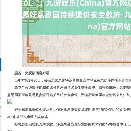
起首：央视新闻客户端
演
当地本领2月28日，好意思国总统特朗普在白宫与乌克兰总统泽连斯基会晤
就
乌克兰总统泽连斯基但愿好意思国持续提供安全救济。泽连斯基称，如若莫
安
意思国不应该只是是参议开拓关节矿产来赚钱。泽连斯基但愿在说念判公约中加
市
好意思国总统特朗普示意，俄罗斯总统普京莫得断绝与他的公约。特朗普称
探
在“拿第三次寰球大战赌博”。
好意思国副总统万斯示意，泽连斯基当着好意思国媒体的面与特朗普争论，这