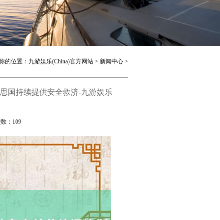
你的位置：
九游娱乐(China)官方网站
>
新闻中心
>
好意思国持续提供安全救济-九游娱乐
次数：109