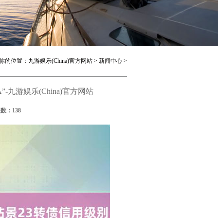
你的位置：
九游娱乐(China)官方网站
>
新闻中心
>
”-九游娱乐(China)官方网站
次数：138