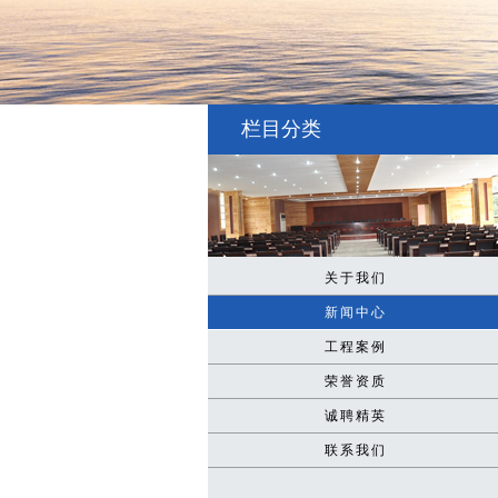
栏目分类
关于我们
新闻中心
工程案例
荣誉资质
诚聘精英
联系我们