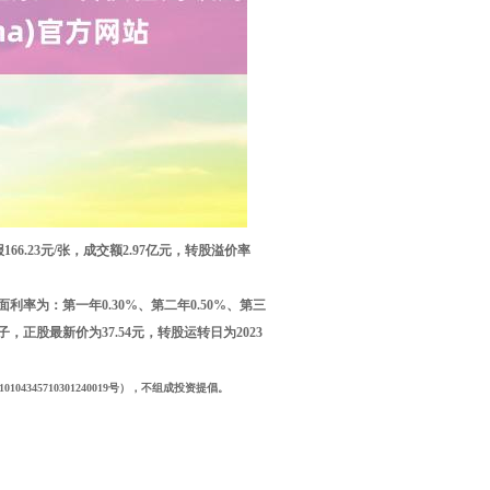
166.23元/张，成交额2.97亿元，转股溢价率
利率为：第一年0.30%、第二年0.50%、第三
子，正股最新价为37.54元，转股运转日为2023
4345710301240019号），不组成投资提倡。