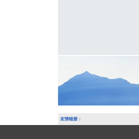
友情链接：