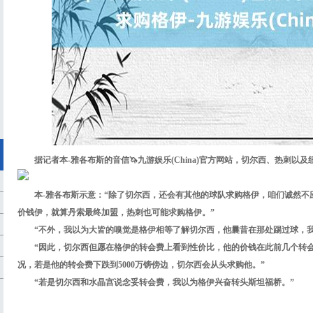
据记者本-雅各布斯的音信🦄九游娱乐(China)官方网站，切尔西、热刺
演
本-雅各布斯示意：“除了切尔西，还会有其他的球队求购格伊，咱们诚然
就
价钱伊，就算丹索最终加盟，热刺也可能求购格伊。”
安
“不外，我以为大皆的嗅觉是格伊相等了解切尔西，他曩昔在那处踢过球，
市
“因此，切尔西但愿在格伊的转会费上看到性价比，他的价钱在此前几个转
况，若是他的转会费下跌到5000万镑傍边，切尔西会从头求购他。”
探
“若是切尔西和水晶宫说念妥转会费，我以为格伊兴奋转头斯坦福桥。”