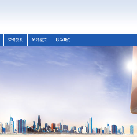
荣誉资质
诚聘精英
联系我们