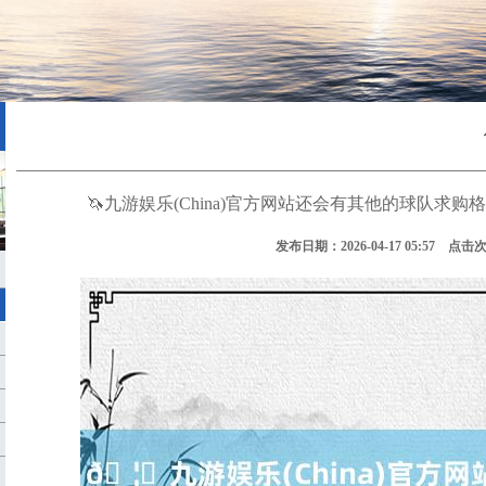
🦄九游娱乐(China)官方网站还会有其他的球队求购格伊
发布日期：2026-04-17 05:57 点击