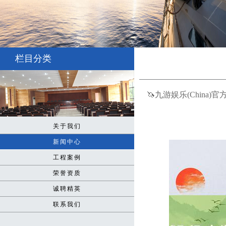
栏目分类
🦄九游娱乐(China)
关于我们
新闻中心
工程案例
荣誉资质
诚聘精英
联系我们