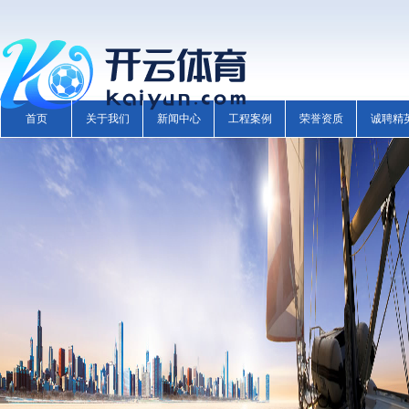
首页
关于我们
新闻中心
工程案例
荣誉资质
诚聘精