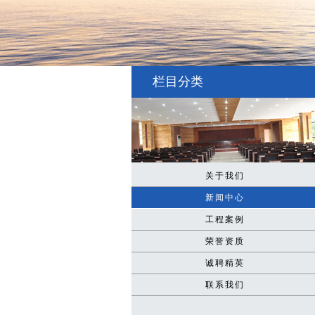
栏目分类
关于我们
新闻中心
工程案例
荣誉资质
诚聘精英
联系我们