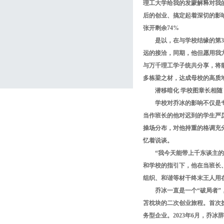
理工大学给我的发蒙解释对我
后的创业、搞定起着深切的影
张开剩余74%
是以，在与学校结缘的第
远的接洽，同期，他但愿用我
与万千理工学子统共分享，将
多栋梁之材，达成母校的高质
潜移暗化 学校图章长相随
学校对乔冰的影响不仅是
当作班长的他对迟到的学生严
操场分布，对他持重的格调充
忆着说谈。
“我今天能带上千东谈主
和学校的指引下，他在当班长
组织、和谐等材干终末王人用
乔冰一直是一个“破局者”
苫枕块的二次创业旅程。首次
务型企业。2023年6月，乔