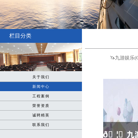
栏目分类
🦄九游娱乐(
关于我们
新闻中心
工程案例
荣誉资质
诚聘精英
联系我们