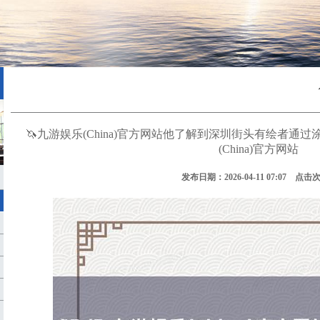
🦄九游娱乐(China)官方网站他了解到深圳街头有绘者通
(China)官方网站
发布日期：2026-04-11 07:07 点击