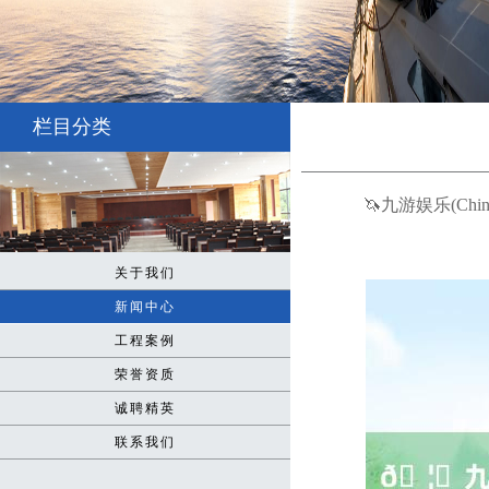
栏目分类
🦄九游娱乐(Ch
关于我们
新闻中心
工程案例
荣誉资质
诚聘精英
联系我们