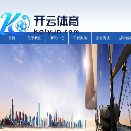
首页
关于我们
新闻中心
工程案例
荣誉资质
诚聘精