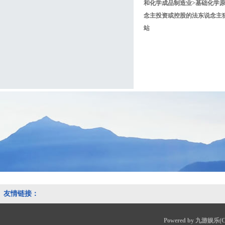
和化学成品制造业>基础化学原料
念主投资或控股的法东说念主独资
站
友情链接：
Powered by
九游娱乐(C