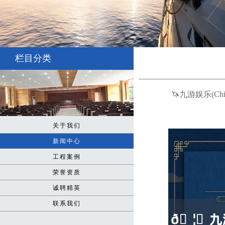
栏目分类
🦄九游娱乐(C
关于我们
新闻中心
工程案例
荣誉资质
诚聘精英
联系我们