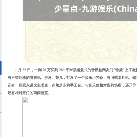
1 月 22 日，一则 76 万买到 260 平米顶楼复式的音讯被网友们"珍摄
有不错迁移的电视机、沙发、茶几，打发了一个音乐小旯旮，有旧式唱片机、钢
演
还有一张双东说念主书桌，亦然房东的手工台。与音乐角相对应的场所，还开导
就
还有相对开门的两间卧室。
安
市
探