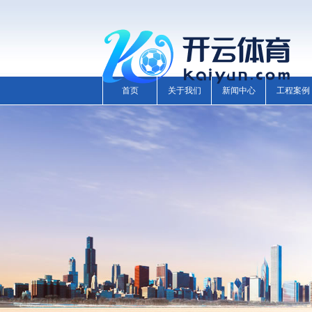
首页
关于我们
新闻中心
工程案例