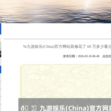
🦄九游娱乐(China)官方网站装修花了 60 万多少量点
发布日期：2026-03-26 06:40 点击