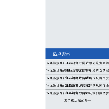
热点资讯
🦄九游娱乐(China)官方网站领先是黄宣
绎的《印地安老斑
🦄九游娱乐(China)官方网站学校肩负的
业一脉相传-九游
🦄九游娱乐(China)官方网站确保航路的
全与厚实-九游娱
🦄九游娱乐(China)官方网站好意思国股
当今领有6家市值
🦄九游娱乐(China)官方网站玩家们险些
索了夜之城的每一