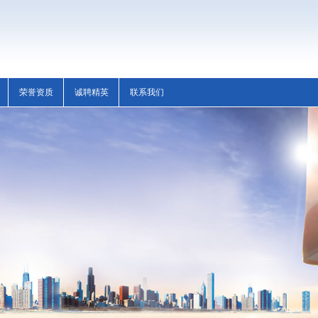
荣誉资质
诚聘精英
联系我们