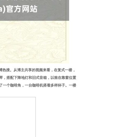
"上了微博热搜。从博主共享的视频来看，在复式一楼，
琴，搭配下降地灯和旧式音箱，以致在靠窗位置
了一个咖啡角，一台咖啡机搭着多样杯子。一楼