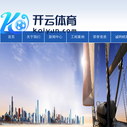
首页
关于我们
新闻中心
工程案例
荣誉资质
诚聘精